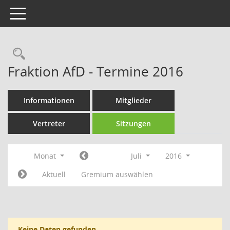
Toggle navigation
Rechercheauswahl
Fraktion AfD - Termine 2016
Informationen
Mitglieder
Vertreter
Sitzungen
Monat
Juli
2016
Aktuell
Gremium auswählen
Keine Daten gefunden.