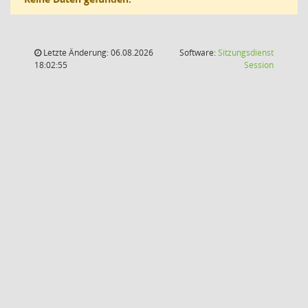
Letzte Änderung: 06.08.2026
Software:
Sitzungsdienst
(Wird in
18:02:55
Session