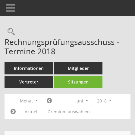
Toggle navigation
Rechercheauswahl
Rechnungsprüfungsausschuss -
Termine 2018
Informationen
Mitglieder
Vertreter
Sitzungen
Monat
Juni
2018
Aktuell
Gremium auswählen