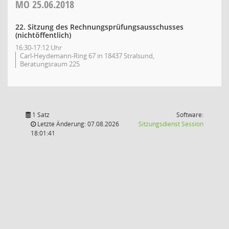
MO
25.06.2018
22. Sitzung des Rechnungsprüfungsausschusses
(nichtöffentlich)
16:30-17:12 Uhr
Carl-Heydemann-Ring 67 in 18437 Stralsund,
Beratungsraum 225
1 Satz
Software:
(Wird in
Letzte Änderung: 07.08.2026
Sitzungsdienst
Session
18:01:41