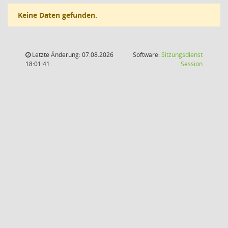
Keine Daten gefunden.
Letzte Änderung: 07.08.2026
Software:
Sitzungsdienst
(Wird in
18:01:41
Session