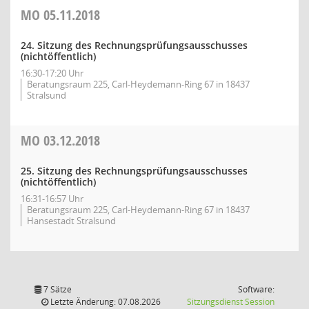
MO
05.11.2018
24. Sitzung des Rechnungsprüfungsausschusses
(nichtöffentlich)
16:30-17:20 Uhr
Beratungsraum 225, Carl-Heydemann-Ring 67 in 18437
Stralsund
MO
03.12.2018
25. Sitzung des Rechnungsprüfungsausschusses
(nichtöffentlich)
16:31-16:57 Uhr
Beratungsraum 225, Carl-Heydemann-Ring 67 in 18437
Hansestadt Stralsund
7 Sätze
Software:
(Wird in
Letzte Änderung: 07.08.2026
Sitzungsdienst
Session