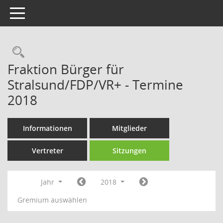
Toggle navigation
Rechercheauswahl
Fraktion Bürger für
Stralsund/FDP/VR+ - Termine
2018
Informationen
Mitglieder
Vertreter
Sitzungen
Jahr
2018
Gremium auswählen