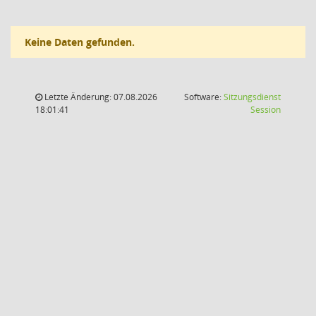
Keine Daten gefunden.
Letzte Änderung: 07.08.2026
Software:
Sitzungsdienst
(Wird in
18:01:41
Session