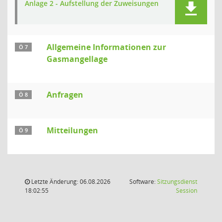
Anlage 2 - Aufstellung der Zuweisungen
Allgemeine Informationen zur
Ö 7
Gasmangellage
Anfragen
Ö 8
Mitteilungen
Ö 9
Letzte Änderung: 06.08.2026
Software:
Sitzungsdienst
(Wird in
18:02:55
Session