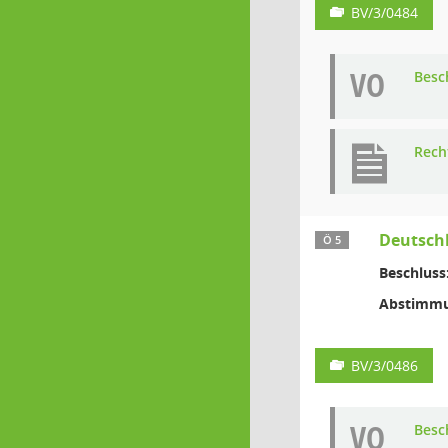
BV/3/0484
VO
Besc
Rech
Deutschl
Ö 5
Beschluss
Abstimmu
BV/3/0486
VO
Besc