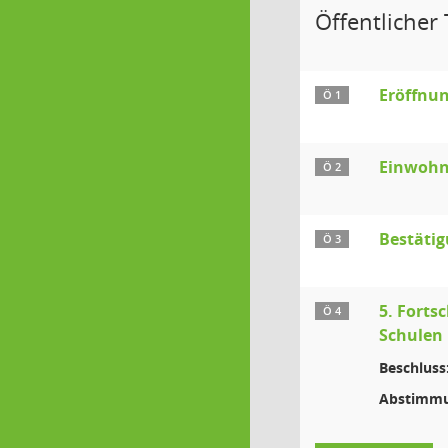
Öffentlicher T
Eröffnun
Ö 1
Einwohn
Ö 2
Bestäti
Ö 3
5. Forts
Ö 4
Schulen 
Beschluss
Abstimmu