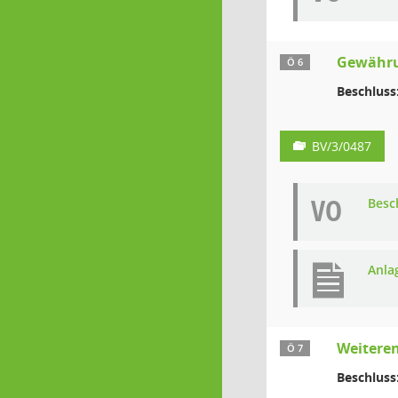
Gewähru
Ö 6
Beschluss
BV/3/0487
VO
Besc
Anla
Weitere
Ö 7
Beschluss