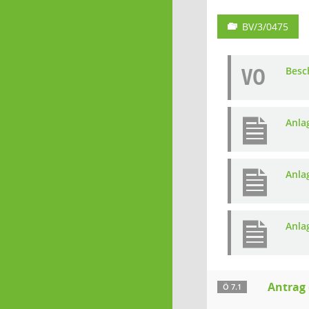
BV/3/0475
VO
Besc
Anla
Anla
Anla
Antrag 
Ö 7.1