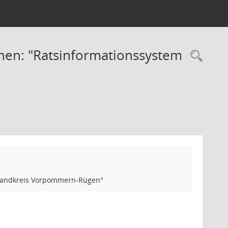
ünen: "Ratsinformationssystem
Rec
m Landkreis Vorpommern-Rügen"