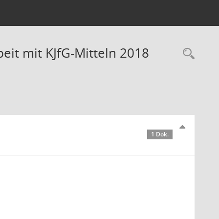
it mit KJfG-Mitteln 2018
Rec
1 Dok.