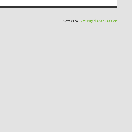
(Wird in
Software:
Sitzungsdienst
Session