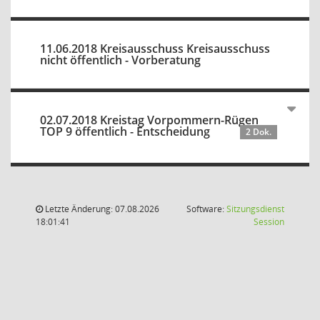
11.06.2018 Kreisausschuss Kreisausschuss
nicht öffentlich - Vorberatung
02.07.2018 Kreistag Vorpommern-Rügen
TOP 9 öffentlich - Entscheidung
2 Dok.
Letzte Änderung: 07.08.2026
Software:
Sitzungsdienst
(Wird in
18:01:41
Session