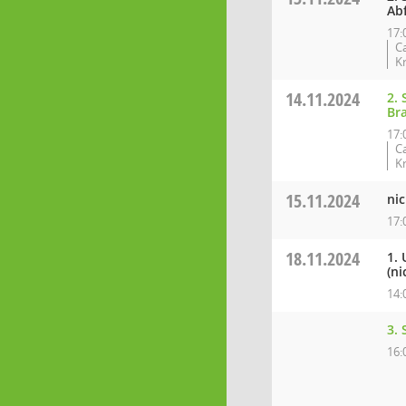
Ab
17:
C
K
14.11.2024
2.
Br
17:
C
K
15.11.2024
nic
17:
18.11.2024
1.
(ni
14:
3.
16: