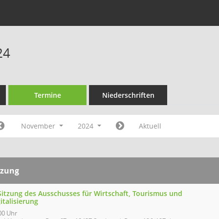
24
Termine
Niederschriften
November
2024
Aktuell
tzung
 Sitzung des Ausschusses für Wirtschaft, Tourismus und
italisierung
00 Uhr