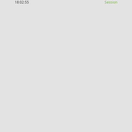
(Wird in
18:02:55
Session