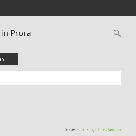
 in Prora
Rec
en
(Wird in
Software:
Sitzungsdienst
Session