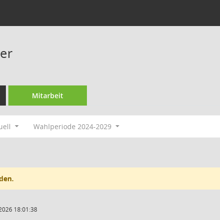
er
Mitarbeit
uell
Wahlperiode 2024-2029
den.
2026 18:01:38