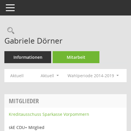
Toggle navigation
Rechercheauswahl
Gabriele Dörner
Informationen
Mitarbeit
Aktuell
Aktuell
Wahlperiode 2014-2019
MITGLIEDER
Kreditausschuss Sparkasse Vorpommern
skE CDU+ Mitglied