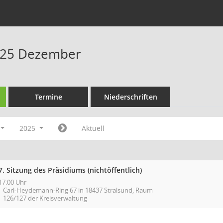
025 Dezember
Termine
Niederschriften
2025
Aktuell
7. Sitzung des Präsidiums (nichtöffentlich)
17:00 Uhr
Carl-Heydemann-Ring 67 in 18437 Stralsund, Raum
126/127 der Kreisverwaltung