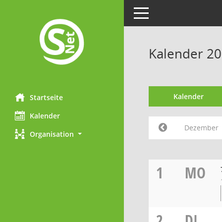
Toggle navigation
Kalender 2
Kalender
Startseite
Kalender
Dezember
Organisation
1
MO
2
DI