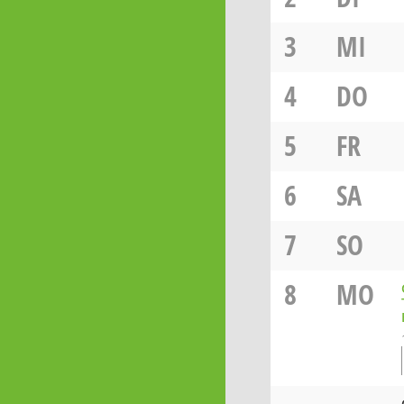
3
MI
4
DO
5
FR
6
SA
7
SO
8
MO