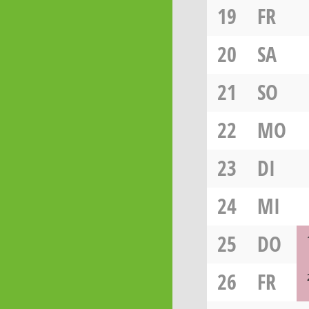
19
FR
20
SA
21
SO
22
MO
23
DI
24
MI
25
DO
26
FR