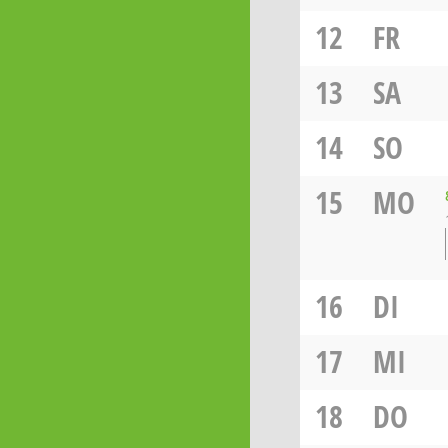
12
FR
13
SA
14
SO
15
MO
16
DI
17
MI
18
DO