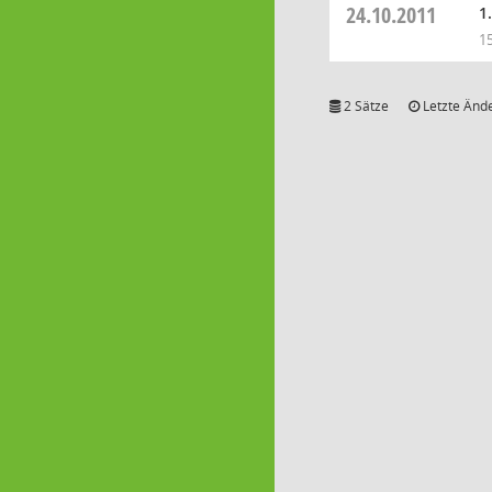
24.10.2011
1
1
2 Sätze
Letzte Ände