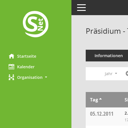
Toggle navigation
Präsidium -
Informationen
Startseite
Kalender
Jahr
Organisation
Tag
S
05.12.2011
2
1