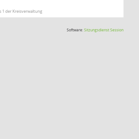
s 1 der Kreisverwaltung
(Wird in
Software:
Sitzungsdienst
Session