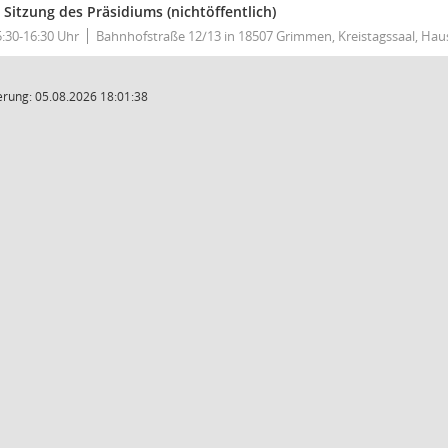
. Sitzung des Präsidiums (nichtöffentlich)
5:30-16:30 Uhr
Bahnhofstraße 12/13 in 18507 Grimmen, Kreistagssaal, Hau
rung: 05.08.2026 18:01:38