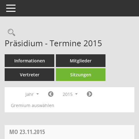
Toggle navigation
Rechercheauswahl
Präsidium - Termine 2015
Informationen
Mitglieder
Vertreter
Sitzungen
Jahr
2015
Gremium auswählen
MO
23.11.2015