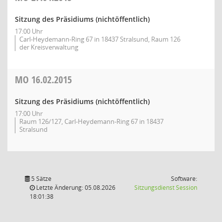
Sitzung des Präsidiums (nichtöffentlich)
17:00 Uhr
Carl-Heydemann-Ring 67 in 18437 Stralsund, Raum 126
der Kreisverwaltung
MO
16.02.2015
Sitzung des Präsidiums (nichtöffentlich)
17:00 Uhr
Raum 126/127, Carl-Heydemann-Ring 67 in 18437
Stralsund
5 Sätze
Software:
(Wird in
Letzte Änderung: 05.08.2026
Sitzungsdienst
Session
18:01:38