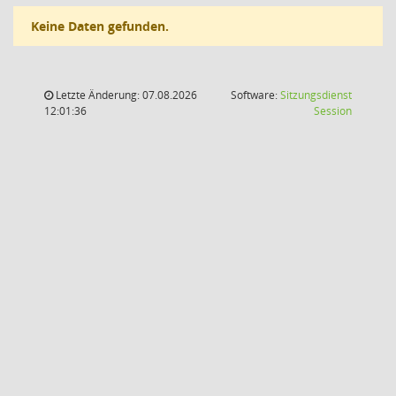
Keine Daten gefunden.
Letzte Änderung: 07.08.2026
Software:
Sitzungsdienst
(Wird in
12:01:36
Session