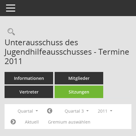
Toggle navigation
Rechercheauswahl
Unterausschuss des
Jugendhilfeausschusses - Termine
2011
Informationen
Mitglieder
Vertreter
Sitzungen
Quartal
Quartal 3
2011
Aktuell
Gremium auswählen