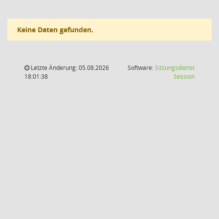
Keine Daten gefunden.
Letzte Änderung: 05.08.2026
Software:
Sitzungsdienst
(Wird in
18:01:38
Session