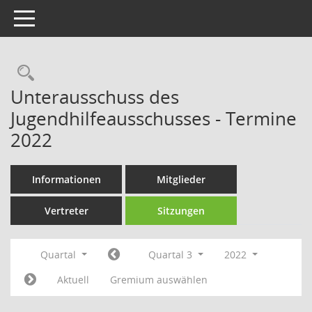
Toggle navigation
Rechercheauswahl
Unterausschuss des
Jugendhilfeausschusses - Termine
2022
Informationen
Mitglieder
Vertreter
Sitzungen
Quartal
Quartal 3
2022
Aktuell
Gremium auswählen