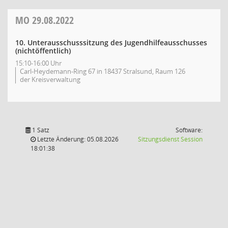
MO
29.08.2022
10. Unterausschusssitzung des Jugendhilfeausschusses
(nichtöffentlich)
15:10-16:00 Uhr
Carl-Heydemann-Ring 67 in 18437 Stralsund, Raum 126
der Kreisverwaltung
1 Satz
Software:
(Wird in
Letzte Änderung: 05.08.2026
Sitzungsdienst
Session
18:01:38