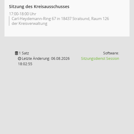
Sitzung des Kreisausschusses
17:00-18:00 Uhr
Carl-Heydemann-Ring 67 in 18437 Stralsund, Raum 126
der Kreisverwaltung
1 Satz
Software:
(Wird in
Letzte Änderung: 06.08.2026
Sitzungsdienst
Session
18:02:55