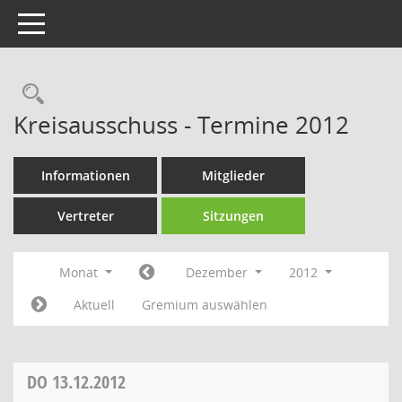
Toggle navigation
Rechercheauswahl
Kreisausschuss - Termine 2012
Informationen
Mitglieder
Vertreter
Sitzungen
Monat
Dezember
2012
Aktuell
Gremium auswählen
DO
13.12.2012