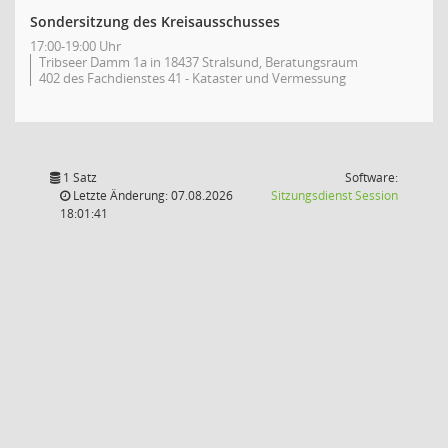
Sondersitzung des Kreisausschusses
17:00-19:00 Uhr
Tribseer Damm 1a in 18437 Stralsund, Beratungsraum
402 des Fachdienstes 41 - Kataster und Vermessung
1 Satz
Software:
(Wird in
Letzte Änderung: 07.08.2026
Sitzungsdienst
Session
18:01:41