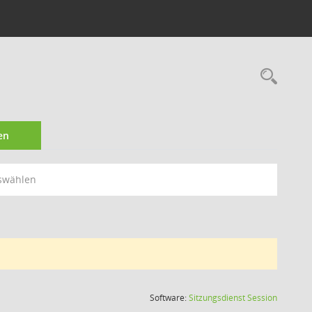
Rec
en
swählen
(Wird in
Software:
Sitzungsdienst
Session