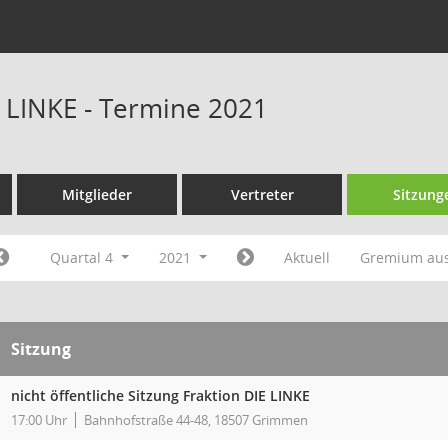
E LINKE - Termine 2021
Mitglieder
Vertreter
Sitzung
Quartal 4
2021
Aktuell
Gremium au
Sitzung
nicht öffentliche Sitzung Fraktion DIE LINKE
17:00 Uhr
Bahnhofstraße 44-48, 18507 Grimmen