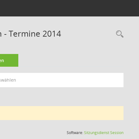
n - Termine 2014
Rec
en
swählen
(Wird in
Software:
Sitzungsdienst
Session