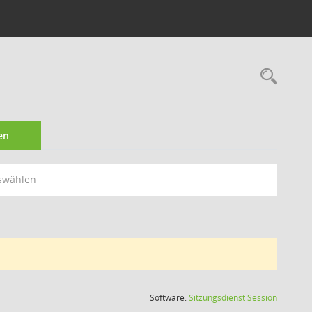
Rec
en
swählen
(Wird in
Software:
Sitzungsdienst
Session