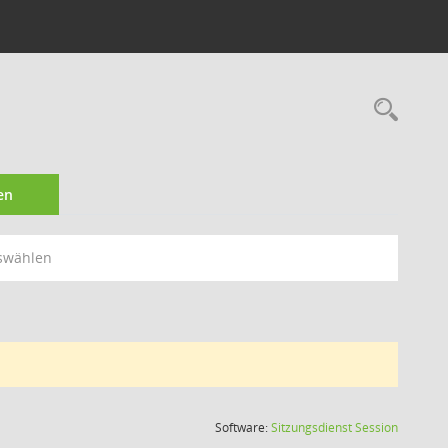
Rec
en
swählen
(Wird in
Software:
Sitzungsdienst
Session