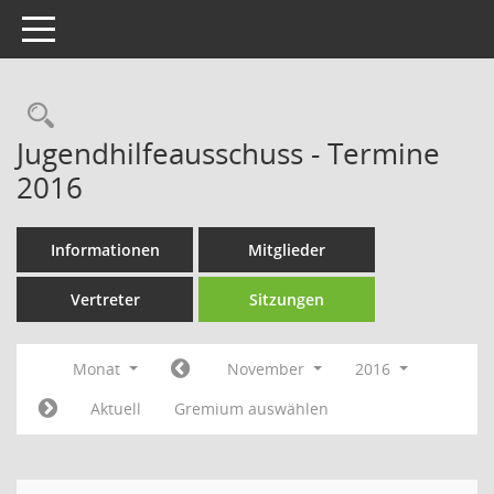
Toggle navigation
Rechercheauswahl
Jugendhilfeausschuss - Termine
2016
Informationen
Mitglieder
Vertreter
Sitzungen
Monat
November
2016
Aktuell
Gremium auswählen