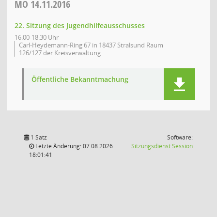
MO
14.11.2016
22. Sitzung des Jugendhilfeausschusses
16:00-18:30 Uhr
Carl-Heydemann-Ring 67 in 18437 Stralsund Raum
126/127 der Kreisverwaltung
Öffentliche Bekanntmachung
1 Satz
Software:
(Wird in
Letzte Änderung: 07.08.2026
Sitzungsdienst
Session
18:01:41