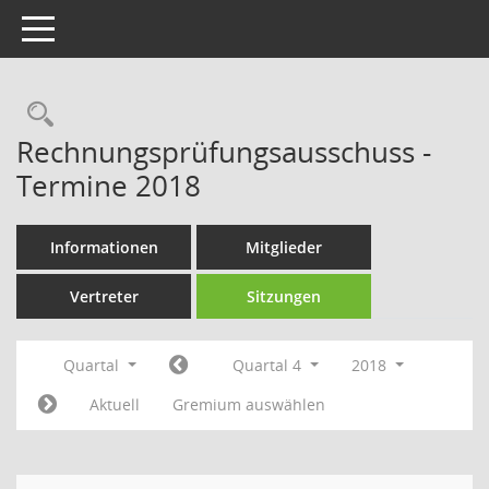
Toggle navigation
Rechercheauswahl
Rechnungsprüfungsausschuss -
Termine 2018
Informationen
Mitglieder
Vertreter
Sitzungen
Quartal
Quartal 4
2018
Aktuell
Gremium auswählen