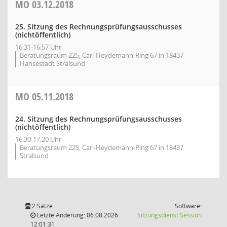
MO
03.12.2018
25. Sitzung des Rechnungsprüfungsausschusses
(nichtöffentlich)
16:31-16:57 Uhr
Beratungsraum 225, Carl-Heydemann-Ring 67 in 18437
Hansestadt Stralsund
MO
05.11.2018
24. Sitzung des Rechnungsprüfungsausschusses
(nichtöffentlich)
16:30-17:20 Uhr
Beratungsraum 225, Carl-Heydemann-Ring 67 in 18437
Stralsund
2 Sätze
Software:
(Wird in
Letzte Änderung: 06.08.2026
Sitzungsdienst
Session
12:01:31