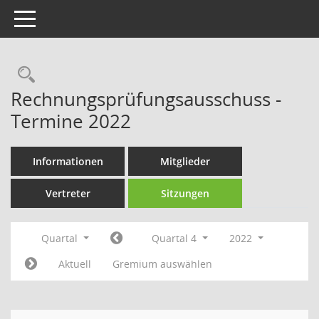
Toggle navigation
Rechercheauswahl
Rechnungsprüfungsausschuss -
Termine 2022
Informationen
Mitglieder
Vertreter
Sitzungen
Quartal
Quartal 4
2022
Aktuell
Gremium auswählen