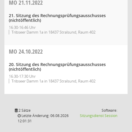
MO
21.11.2022
21. Sitzung des Rechnungsprüfungsausschusses
(nichtöffentlich)
16:30-16:46 Uhr
Tribseer Damm 1a in 18437 Stralsund, Raum 402
MO
24.10.2022
20. Sitzung des Rechnungsprüfungsausschusses
(nichtöffentlich)
16:30-17:30 Uhr
Tribseer Damm 1a in 18437 Stralsund, Raum 402
2 Sätze
Software:
(Wird in
Letzte Änderung: 06.08.2026
Sitzungsdienst
Session
12:01:31