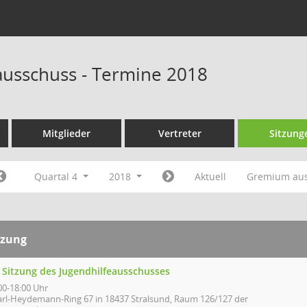
ausschuss - Termine 2018
Mitglieder
Vertreter
Sitzung
Quartal 4
2018
Aktuell
Gremium au
tzung
. Sitzung des Jugendhilfeausschusses
00-18:00 Uhr
arl-Heydemann-Ring 67 in 18437 Stralsund, Raum 126/127 der