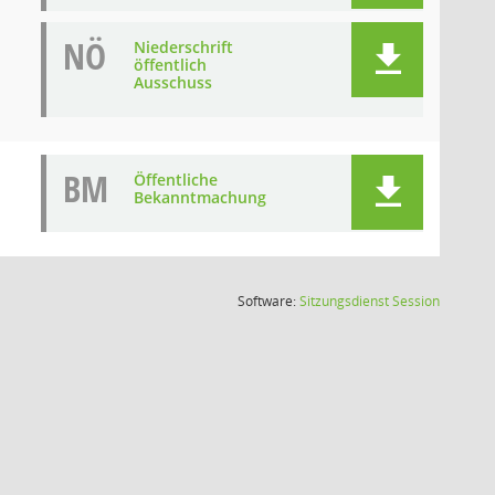
NÖ
Niederschrift
öffentlich
Ausschuss
BM
Öffentliche
Bekanntmachung
(Wird in
Software:
Sitzungsdienst
Session