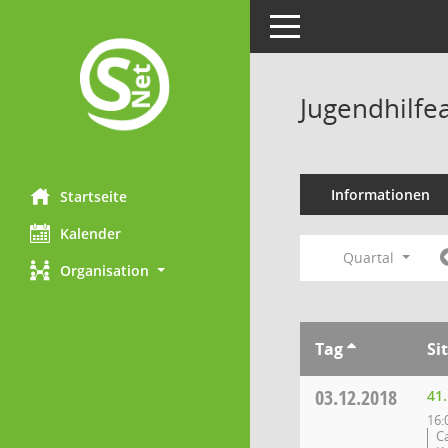
Toggle navigation
Jugendhilfe
Informationen
Startseite
Kalender
Quartal
Organisation
Tag
Si
03.12.2018
41
16:
C