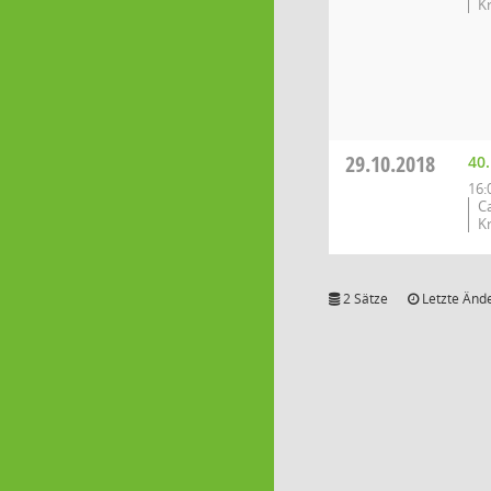
K
29.10.2018
40
16:
C
K
2 Sätze
Letzte Ände