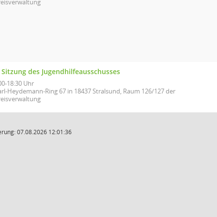
reisverwaltung
. Sitzung des Jugendhilfeausschusses
00-18:30 Uhr
arl-Heydemann-Ring 67 in 18437 Stralsund, Raum 126/127 der
reisverwaltung
rung: 07.08.2026 12:01:36