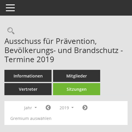
Toggle navigation
Rechercheauswahl
Ausschuss für Prävention,
Bevölkerungs- und Brandschutz -
Termine 2019
Informationen
Mitglieder
Vertreter
Sitzungen
Jahr
2019
Gremium auswählen