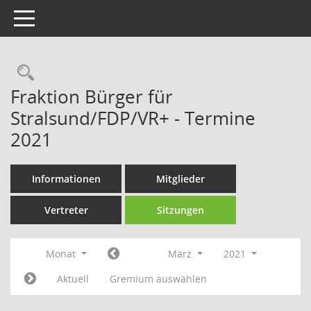
Toggle navigation
Rechercheauswahl
Fraktion Bürger für
Stralsund/FDP/VR+ - Termine
2021
Informationen
Mitglieder
Vertreter
Sitzungen
Monat
März
2021
Aktuell
Gremium auswählen