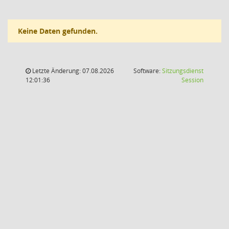
Keine Daten gefunden.
Letzte Änderung: 07.08.2026
Software:
Sitzungsdienst
(Wird in
12:01:36
Session