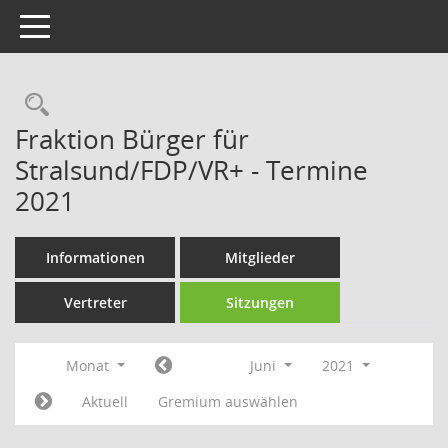
Toggle navigation
Rechercheauswahl
Fraktion Bürger für
Stralsund/FDP/VR+ - Termine
2021
Informationen
Mitglieder
Vertreter
Sitzungen
Monat
Juni
2021
Aktuell
Gremium auswählen