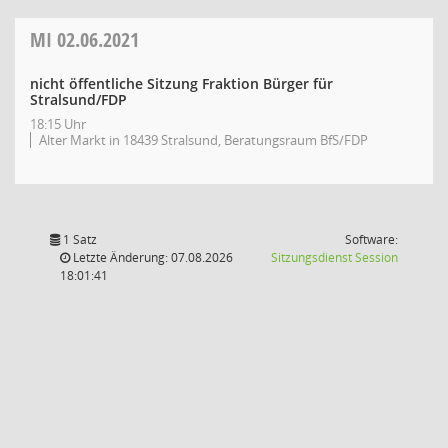
MI
02.06.2021
nicht öffentliche Sitzung Fraktion Bürger für
Stralsund/FDP
18:15 Uhr
Alter Markt in 18439 Stralsund, Beratungsraum BfS/FDP
1 Satz
Software:
(Wird in
Letzte Änderung: 07.08.2026
Sitzungsdienst
Session
18:01:41