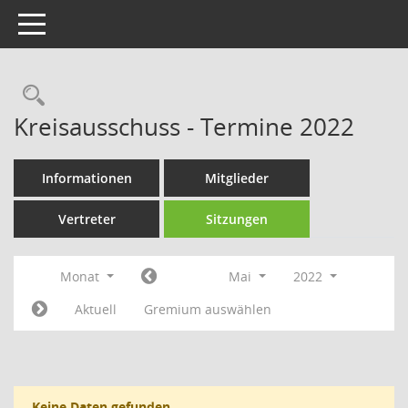
Toggle navigation
Rechercheauswahl
Kreisausschuss - Termine 2022
Informationen
Mitglieder
Vertreter
Sitzungen
Monat
Mai
2022
Aktuell
Gremium auswählen
Keine Daten gefunden.