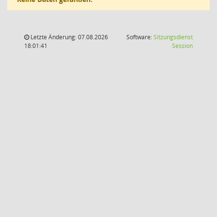
Letzte Änderung: 07.08.2026
Software:
Sitzungsdienst
(Wird in
18:01:41
Session