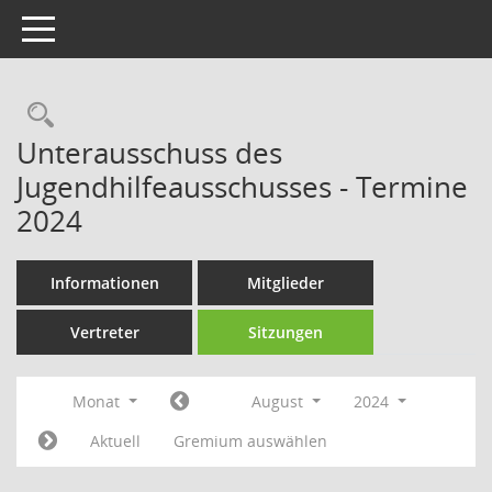
Toggle navigation
Rechercheauswahl
Unterausschuss des
Jugendhilfeausschusses - Termine
2024
Informationen
Mitglieder
Vertreter
Sitzungen
Monat
August
2024
Aktuell
Gremium auswählen