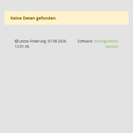
Keine Daten gefunden.
Letzte Änderung: 07.08.2026
Software:
Sitzungsdienst
(Wird in
12:01:36
Session