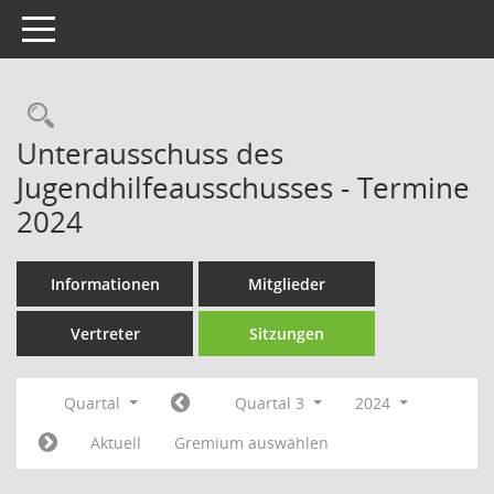
Toggle navigation
Rechercheauswahl
Unterausschuss des
Jugendhilfeausschusses - Termine
2024
Informationen
Mitglieder
Vertreter
Sitzungen
Quartal
Quartal 3
2024
Aktuell
Gremium auswählen