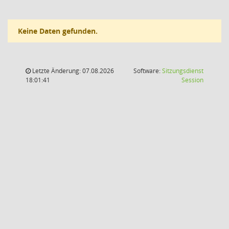
Keine Daten gefunden.
Letzte Änderung: 07.08.2026
Software:
Sitzungsdienst
(Wird in
18:01:41
Session