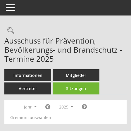
Toggle navigation
Rechercheauswahl
Ausschuss für Prävention,
Bevölkerungs- und Brandschutz -
Termine 2025
Informationen
Mitglieder
Vertreter
Sitzungen
Jahr
2025
Gremium auswählen