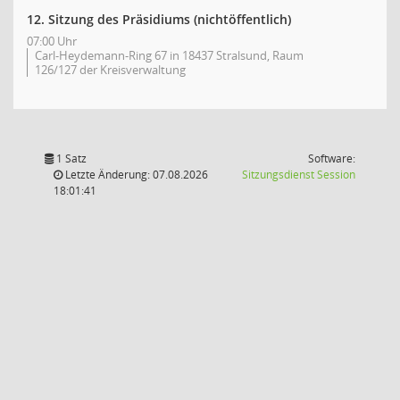
12. Sitzung des Präsidiums (nichtöffentlich)
07:00 Uhr
Carl-Heydemann-Ring 67 in 18437 Stralsund, Raum
126/127 der Kreisverwaltung
1 Satz
Software:
(Wird in
Letzte Änderung: 07.08.2026
Sitzungsdienst
Session
18:01:41