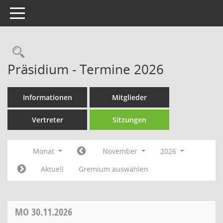
Toggle navigation
Rechercheauswahl
Präsidium - Termine 2026
Informationen
Mitglieder
Vertreter
Sitzungen
Monat
November
2026
Aktuell
Gremium auswählen
MO
30.11.2026