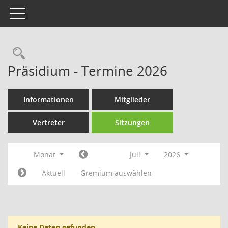
Toggle navigation
Rechercheauswahl
Präsidium - Termine 2026
Informationen
Mitglieder
Vertreter
Sitzungen
Monat
Juli
2026
Aktuell
Gremium auswählen
Keine Daten gefunden.