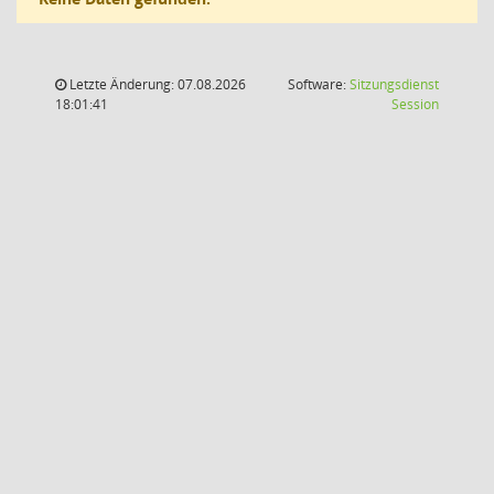
Letzte Änderung: 07.08.2026
Software:
Sitzungsdienst
(Wird in
18:01:41
Session