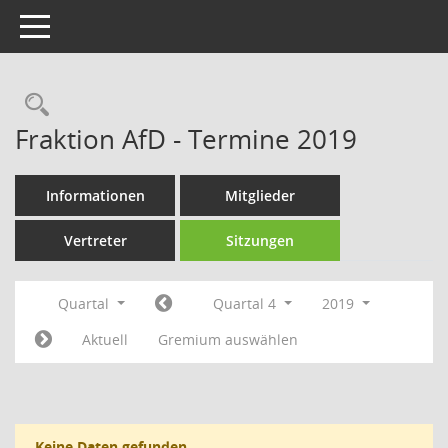
Toggle navigation
Rechercheauswahl
Fraktion AfD - Termine 2019
Informationen
Mitglieder
Vertreter
Sitzungen
Quartal
Quartal 4
2019
Aktuell
Gremium auswählen
Keine Daten gefunden.