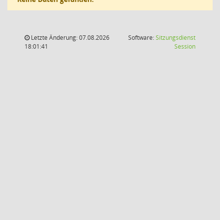
Letzte Änderung: 07.08.2026
Software:
Sitzungsdienst
(Wird in
18:01:41
Session