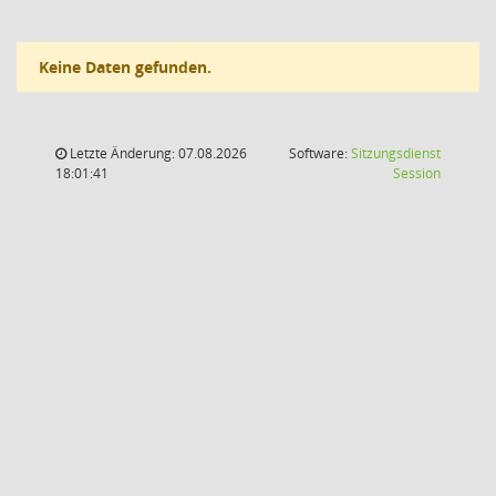
Keine Daten gefunden.
Letzte Änderung: 07.08.2026
Software:
Sitzungsdienst
(Wird in
18:01:41
Session