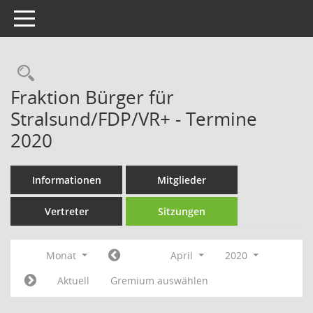
Toggle navigation
Rechercheauswahl
Fraktion Bürger für
Stralsund/FDP/VR+ - Termine
2020
Informationen
Mitglieder
Vertreter
Sitzungen
Monat
April
2020
Aktuell
Gremium auswählen