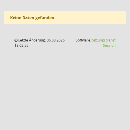
Keine Daten gefunden.
Letzte Änderung: 06.08.2026
Software:
Sitzungsdienst
(Wird in
18:02:55
Session