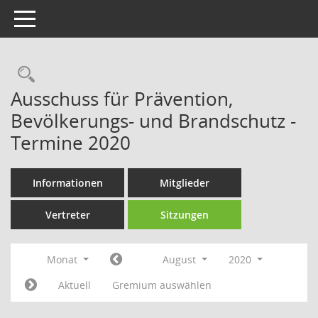
Toggle navigation
Rechercheauswahl
Ausschuss für Prävention,
Bevölkerungs- und Brandschutz -
Termine 2020
Informationen
Mitglieder
Vertreter
Sitzungen
Monat
August
2020
Aktuell
Gremium auswählen