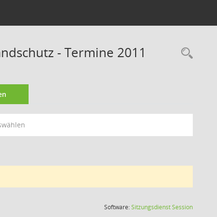
andschutz - Termine 2011
Rec
en
swählen
(Wird in
Software:
Sitzungsdienst
Session