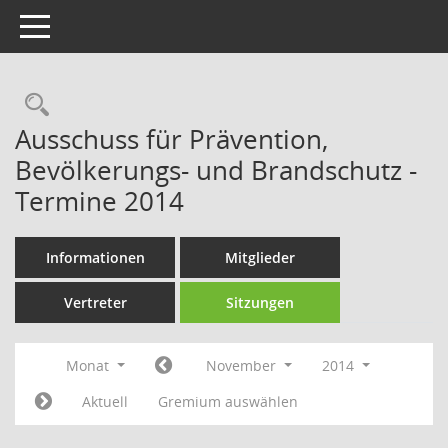
Toggle navigation
Rechercheauswahl
Ausschuss für Prävention,
Bevölkerungs- und Brandschutz -
Termine 2014
Informationen
Mitglieder
Vertreter
Sitzungen
Monat
November
2014
Aktuell
Gremium auswählen