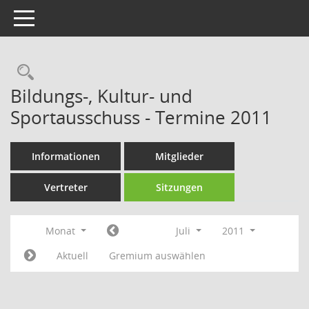
Toggle navigation
Rechercheauswahl
Bildungs-, Kultur- und
Sportausschuss - Termine 2011
Informationen
Mitglieder
Vertreter
Sitzungen
Monat
Juli
2011
Aktuell
Gremium auswählen