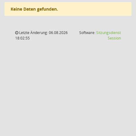
Keine Daten gefunden.
Letzte Änderung: 06.08.2026
Software:
Sitzungsdienst
(Wird in
18:02:55
Session