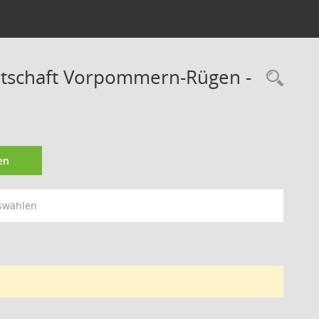
irtschaft Vorpommern-Rügen -
Rec
en
swählen