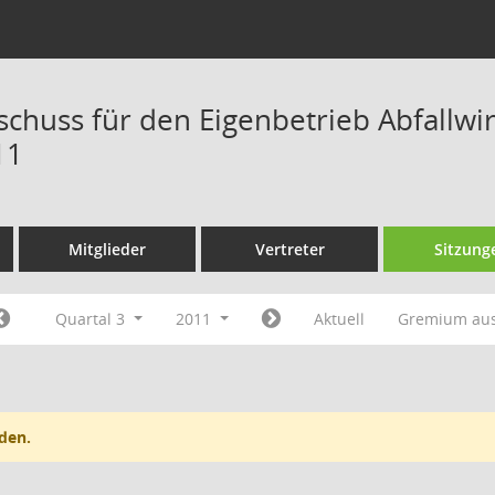
schuss für den Eigenbetrieb Abfallw
11
Mitglieder
Vertreter
Sitzung
Quartal 3
2011
Aktuell
Gremium au
den.