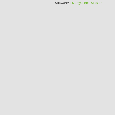
(Wird in
Software:
Sitzungsdienst
Session