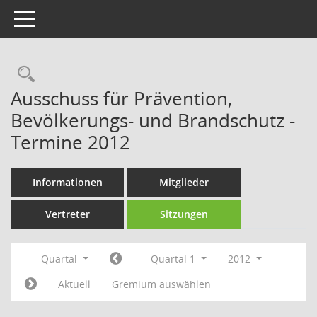
Toggle navigation
Rechercheauswahl
Ausschuss für Prävention,
Bevölkerungs- und Brandschutz -
Termine 2012
Informationen
Mitglieder
Vertreter
Sitzungen
Quartal
Quartal 1
2012
Aktuell
Gremium auswählen