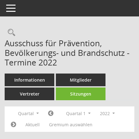
Toggle navigation
Rechercheauswahl
Ausschuss für Prävention,
Bevölkerungs- und Brandschutz -
Termine 2022
Informationen
Mitglieder
Vertreter
Sitzungen
Quartal
Quartal 1
2022
Aktuell
Gremium auswählen